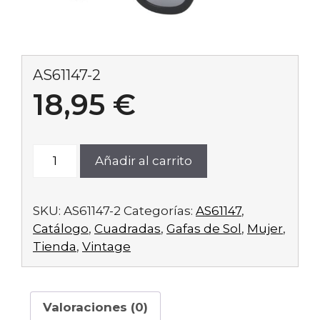
AS61147-2
18,95
€
AS61147-
Añadir al carrito
2
cantidad
SKU:
AS61147-2
Categorías:
AS61147
,
Catálogo
,
Cuadradas
,
Gafas de Sol
,
Mujer
,
Tienda
,
Vintage
Valoraciones (0)