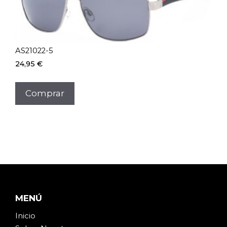
AS21022-5
24,95
€
Comprar
MENÚ
Inicio