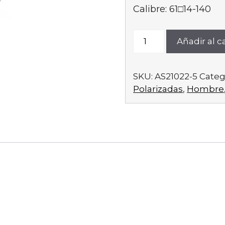
Calibre: 61□14-140
AS21022-
Añadir al ca
5
cantidad
SKU:
AS21022-5
Categ
Polarizadas
,
Hombre