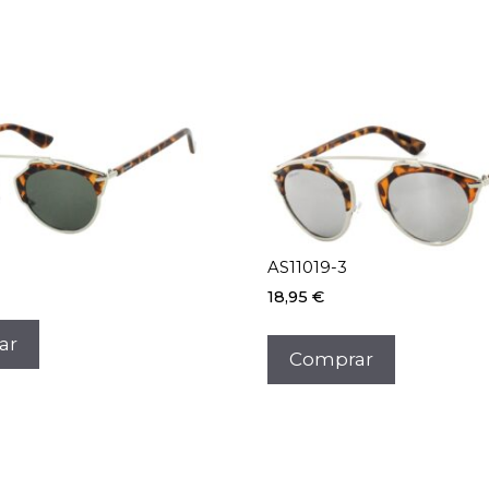
AS11019-3
18,95
€
ar
Comprar