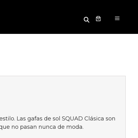
B
Menú
u
s
c
a
r
estilo. Las gafas de sol SQUAD Clásica son
l que no pasan nunca de moda.