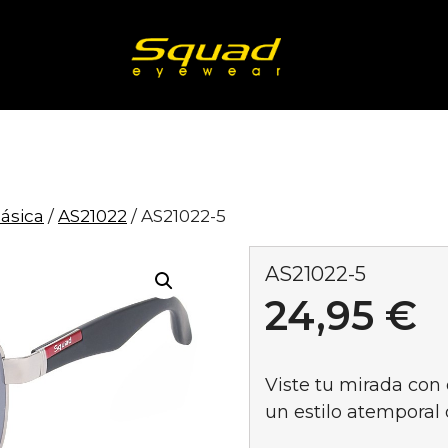
lásica
/
AS21022
/ AS21022-5
AS21022-5
24,95
€
Viste tu mirada con 
un estilo atempora