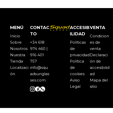
MENÚ
CONTAC
ACCESIB
VENTA
TO
ILIDAD
Inicio
Condicion
Sobre
+34 618
Políticas
es de
Noso
t
ros
974 460 |
de
venta
Nuestra
916 401
privacidad
Declaraci
Tienda
757
Política
ón de
Localizaci
info@squ
de
accesibilid
ón
adsunglas
cookies
ad
ses.com
Aviso
Mapa del
Legal
sitio