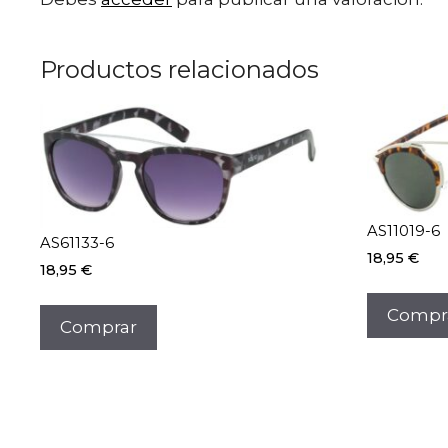
Productos relacionados
AS11019-6
AS61133-6
18,95
€
18,95
€
Compr
Comprar