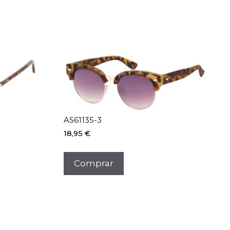
AS61135-3
18,95
€
Comprar