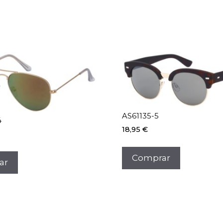
AS61135-5
4
18,95
€
Comprar
ar