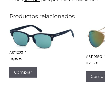
Productos relacionados
AS11023-2
AS11015G-
18,95
€
18,95
€
Comprar
Compr