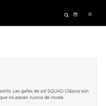
B
Menú
u
s
c
a
r
estilo. Las gafas de sol SQUAD Clásica son
l que no pasan nunca de moda
.