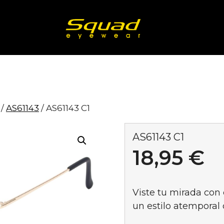
/
AS61143
/ AS61143 C1
AS61143 C1
18,95
€
Viste tu mirada con 
un estilo atempora