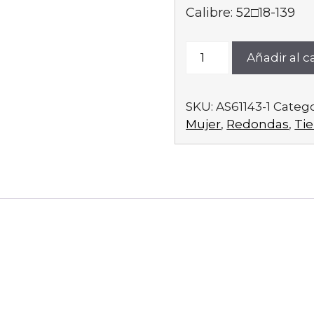
Calibre: 52□18-139
AS61143
Añadir al ca
C1
cantidad
SKU:
AS61143-1
Catego
Mujer
,
Redondas
,
Ti