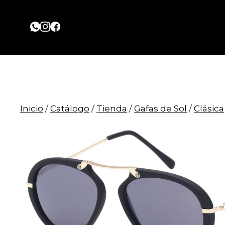
Saltar
al
contenido
Inicio
/
Catálogo
/
Tienda
/
Gafas de Sol
/
Clásica