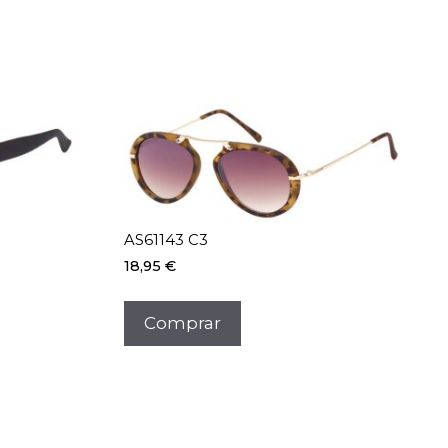
AS61143 C3
18,95
€
Comprar