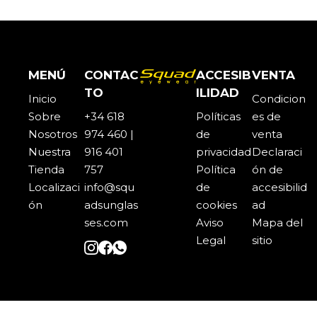
MENÚ
CONTAC
ACCESIB
VENTA
TO
ILIDAD
Inicio
Condicion
Sobre
+34 618
Políticas
es de
Noso
t
ros
974 460 |
de
venta
Nuestra
916 401
privacidad
Declaraci
Tienda
757
Política
ón de
Localizaci
info@squ
de
accesibilid
ón
adsunglas
cookies
ad
ses.com
Aviso
Mapa del
Legal
sitio