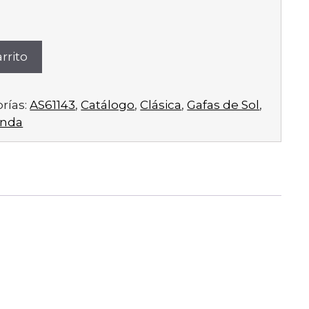
rrito
rías:
AS61143
,
Catálogo
,
Clásica
,
Gafas de Sol
,
enda