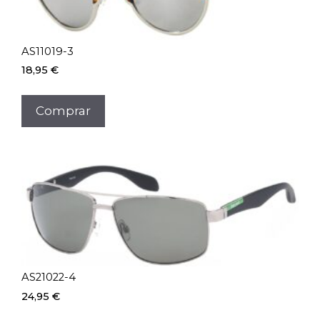
AS11019-3
18,95
€
Comprar
AS21022-4
24,95
€