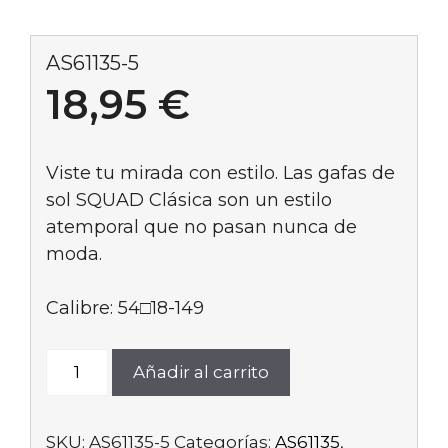
AS61135-5
18,95
€
Viste tu mirada con estilo. Las gafas de
sol SQUAD Clásica son un estilo
atemporal que no pasan nunca de
moda
.
Calibre: 54□18-149
AS61135-
Añadir al carrito
5
cantidad
SKU:
AS61135-5
Categorías:
AS61135
,