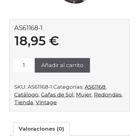
AS61168-1
18,95
€
AS61168-
Añadir al carrito
1
cantidad
SKU:
AS61168-1
Categorías:
AS61168
,
Catálogo
,
Gafas de Sol
,
Mujer
,
Redondas
,
Tienda
,
Vintage
Valoraciones (0)