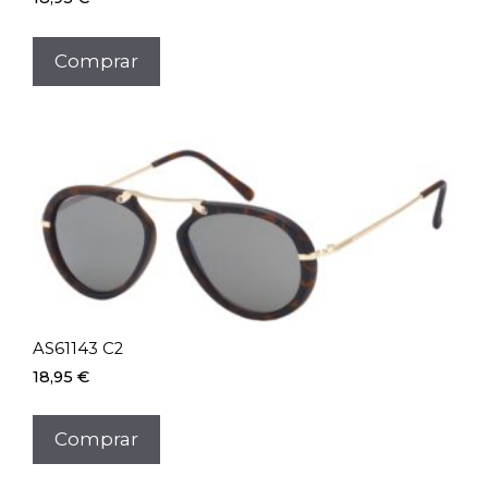
Comprar
AS61143 C2
18,95
€
Comprar