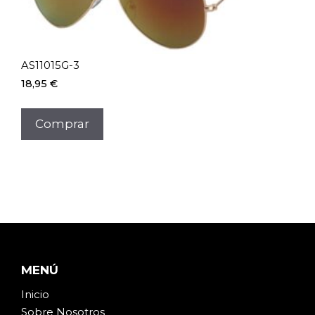
AS11015G-3
18,95
€
Comprar
MENÚ
Inicio
Sobre Noso
t
ros