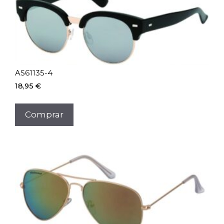
AS61135-4
18,95
€
Comprar