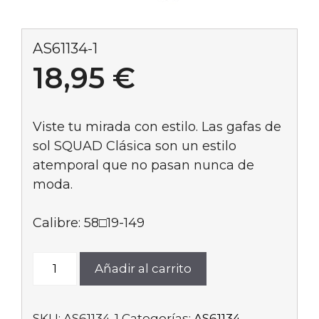
AS61134-1
18,95
€
Viste tu mirada con estilo. Las gafas de
sol SQUAD Clásica son un estilo
atemporal que no pasan nunca de
moda.
Calibre: 58□19-149
AS61134-
Añadir al carrito
1
cantidad
SKU:
AS61134-1
Categorías:
AS61134
,