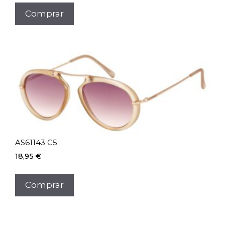
Comprar
AS61143 C5
18,95
€
Comprar