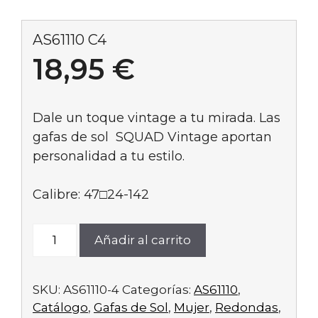
AS61110 C4
18,95
€
Dale un toque vintage a tu mirada. Las
gafas de sol SQUAD Vintage aportan
personalidad a tu estilo.
Calibre: 47□24-142
AS61110
Añadir al carrito
C4
cantidad
SKU:
AS61110-4
Categorías:
AS61110
,
Catálogo
,
Gafas de Sol
,
Mujer
,
Redondas
,