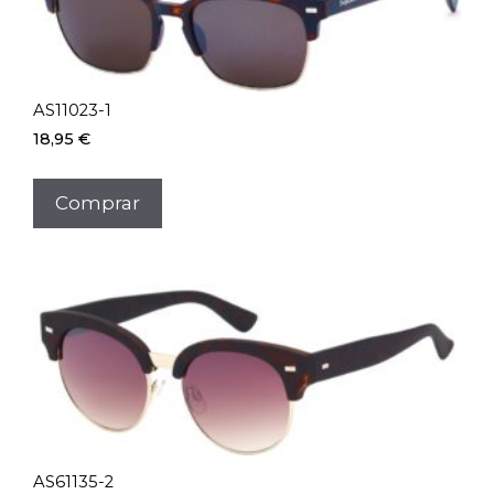
AS11023-1
18,95
€
Comprar
AS61135-2