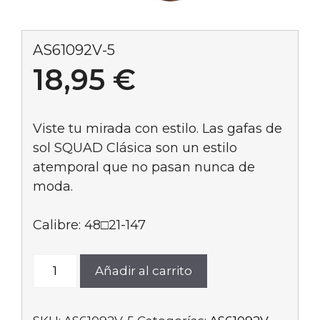
AS61092V-5
18,95
€
Viste tu mirada con estilo. Las gafas de
sol SQUAD Clásica son un estilo
atemporal que no pasan nunca de
moda.
Calibre: 48□21-147
AS61092V-
Añadir al carrito
5
cantidad