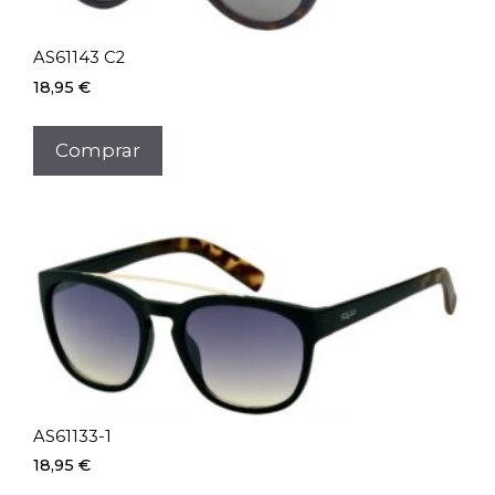
AS61143 C2
18,95
€
Comprar
AS61133-1
18,95
€