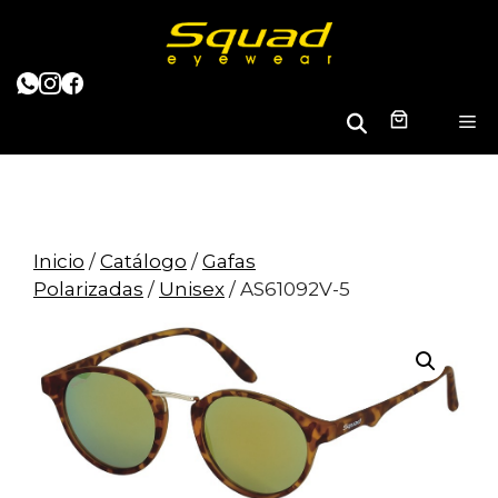
Saltar
al
contenido
B
M
u
s
c
a
r
Inicio
/
Catálogo
/
Gafas
Polarizadas
/
Unisex
/ AS61092V-5