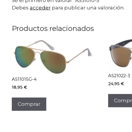
Sé el primero en valorar “AS31010-5”
Debes
acceder
para publicar una valoración.
Productos relacionados
AS21022-3
AS11015G-4
24,95
€
18,95
€
Compr
Comprar