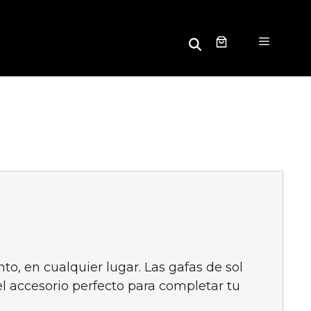
B
Menú
u
s
c
a
r
o, en cualquier lugar. Las gafas de sol
 accesorio perfecto para completar tu