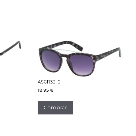
AS61133-6
18,95
€
Comprar