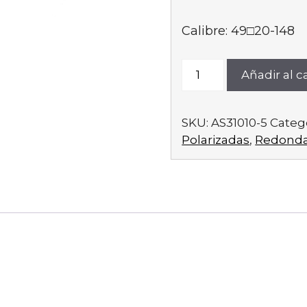
Calibre: 49□20-148
AS31010-
Añadir al ca
5
cantidad
SKU:
AS31010-5
Categ
Polarizadas
,
Redond