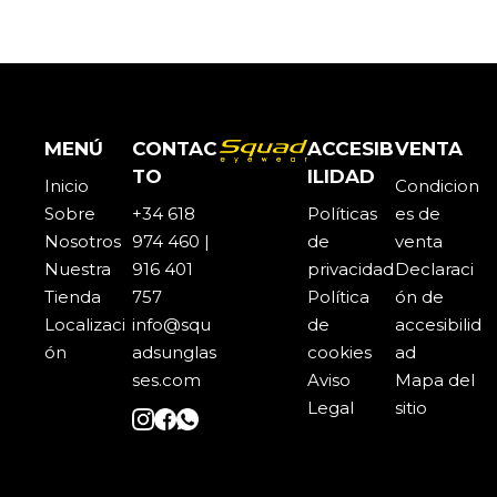
MENÚ
CONTAC
ACCESIB
VENTA
TO
ILIDAD
Inicio
Condicion
Sobre
+34 618
Políticas
es de
Noso
t
ros
974 460 |
de
venta
Nuestra
916 401
privacidad
Declaraci
Tienda
757
Política
ón de
Localizaci
info@squ
de
accesibilid
ón
adsunglas
cookies
ad
ses.com
Aviso
Mapa del
Legal
sitio