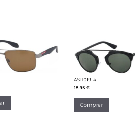
AS11019-4
18,95
€
ar
Comprar