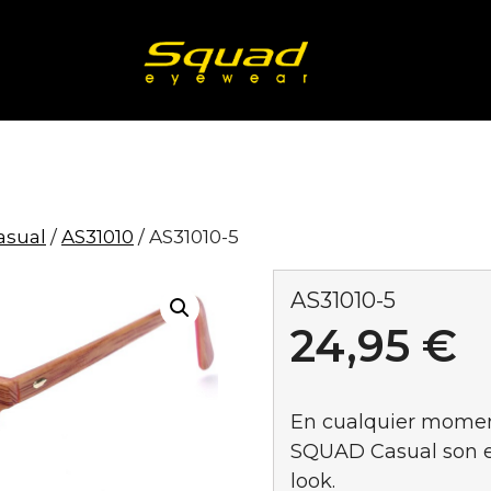
asual
/
AS31010
/ AS31010-5
AS31010-5
24,95
€
En cualquier moment
SQUAD Casual son el
look.