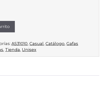
rrito
orías:
AS31010
,
Casual
,
Catálogo
,
Gafas
as
,
Tienda
,
Unisex