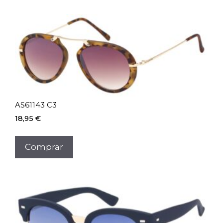
AS61143 C3
18,95
€
Comprar