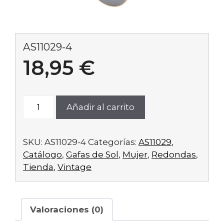
AS11029-4
18,95
€
AS11029-
Añadir al carrito
4
cantidad
SKU:
AS11029-4
Categorías:
AS11029
,
Catálogo
,
Gafas de Sol
,
Mujer
,
Redondas
,
Tienda
,
Vintage
Valoraciones (0)