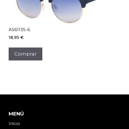
AS61135-6
18,95
€
Comprar
MENÚ
Inicio