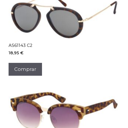
AS61143 C2
18,95
€
Comprar