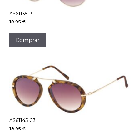
AS61135-3
18,95
€
Comprar
AS61143 C3
18,95
€