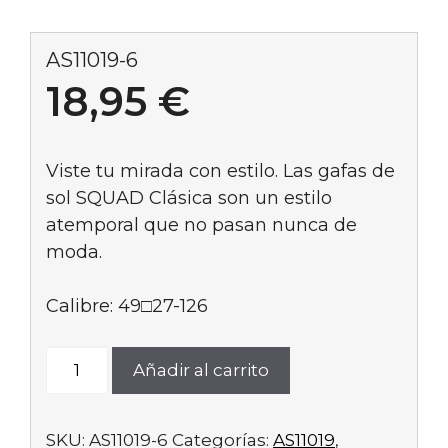
AS11019-6
18,95
€
Viste tu mirada con estilo. Las gafas de
sol SQUAD Clásica son un estilo
atemporal que no pasan nunca de
moda.
Calibre: 49□27-126
AS11019-
Añadir al carrito
6
cantidad
SKU:
AS11019-6
Categorías:
AS11019
,