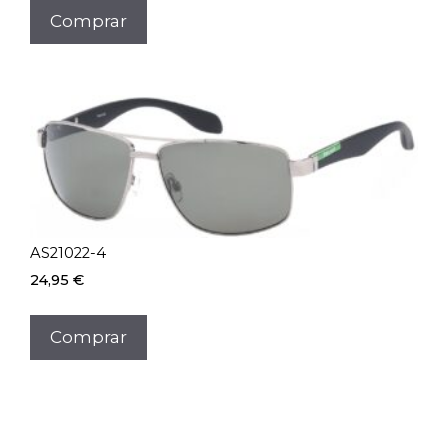
Comprar
AS21022-4
24,95
€
Comprar