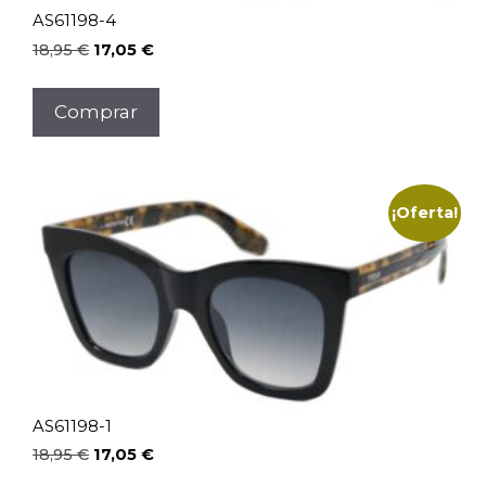
AS61198-4
El
El
18,95
€
17,05
€
precio
precio
original
actual
Comprar
era:
es:
18,95 €.
17,05 €.
¡Oferta!
AS61198-1
El
El
18,95
€
17,05
€
precio
precio