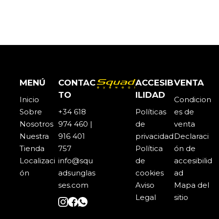
MENÚ
CONTAC
ACCESIB
VENTA
TO
ILIDAD
Inicio
Condicion
Sobre
+34 618
Políticas
es de
Noso
t
ros
974 460 |
de
venta
Nuestra
916 401
privacidad
Declaraci
Tienda
757
Política
ón de
Localizaci
info@squ
de
accesibilid
ón
adsunglas
cookies
ad
ses.com
Aviso
Mapa del
Legal
sitio