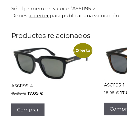
Sé el primero en valorar “AS61195-2”
Debes
acceder
para publicar una valoración.
Productos relacionados
¡Oferta!
AS61195-1
AS61195-4
El
18,95
€
17
El
El
18,95
€
17,05
€
pre
precio
precio
ori
original
actual
Compr
Comprar
era:
era:
es:
18,
18,95 €.
17,05 €.