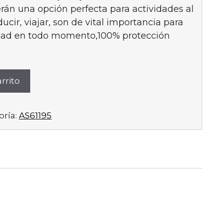
erán una opción perfecta para actividades al
ra:
es:
ucir, viajar, son de vital importancia para
idad en todo momento,100% protección
8,95 €.
17,05 €.
rrito
oría:
AS61195