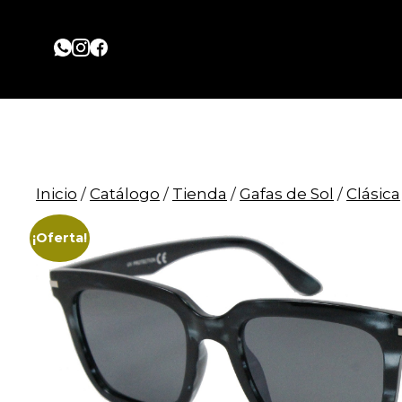
Saltar
al
contenido
Inicio
/
Catálogo
/
Tienda
/
Gafas de Sol
/
Clásica
¡Oferta!