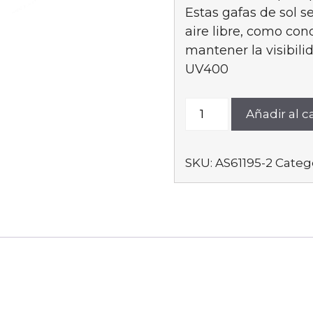
Estas gafas de sol s
e
aire libre, como cond
mantener la visibil
1
UV400
AS61195-
Añadir al ca
2
cantidad
SKU:
AS61195-2
Categ