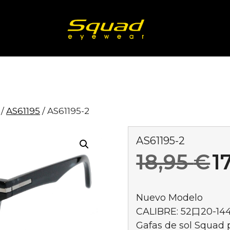
/
AS61195
/ AS61195-2
AS61195-2
E
18,95
€
1
p
Nuevo Modelo
CALIBRE: 52口20-14
o
Gafas de sol Squad