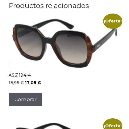
Productos relacionados
¡Oferta!
AS61194-4
El
El
18,95
€
17,05
€
precio
precio
original
actual
Comprar
era:
es:
18,95 €.
17,05 €.
¡Oferta!