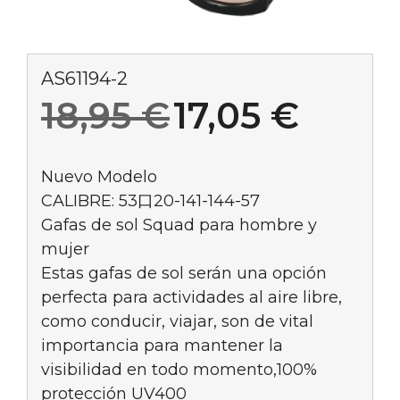
AS61194-2
El
El
18,95
€
17,05
€
precio
preci
Nuevo Modelo
CALIBRE: 53口20-141-144-57
original
actua
Gafas de sol Squad para hombre y
mujer
era:
es:
Estas gafas de sol serán una opción
perfecta para actividades al aire libre,
18,95 €.
17,05
como conducir, viajar, son de vital
importancia para mantener la
visibilidad en todo momento,100%
protección UV400