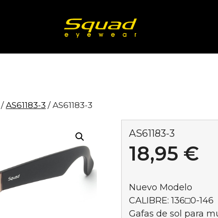
/
AS61183-3
/ AS61183-3
AS61183-3
18,95
€
Nuevo Modelo
CALIBRE: 136□0-146
Gafas de sol para m