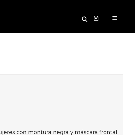
B
Menú
u
s
c
a
r
ujeres con montura negra y máscara frontal