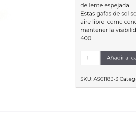
de lente espejada
Estas gafas de sol s
aire libre, como cond
mantener la visibi
400
AS61183-
Añadir al ca
3
cantidad
SKU:
AS61183-3
Categ