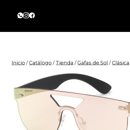
Saltar
al
contenido
Inicio
/
Catálogo
/
Tienda
/
Gafas de Sol
/
Clásica