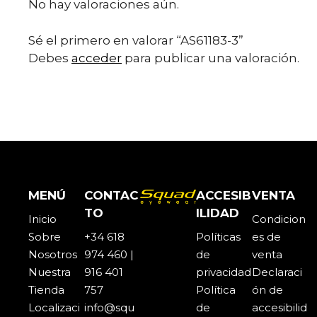
No hay valoraciones aún.
Sé el primero en valorar “AS61183-3”
Debes
acceder
para publicar una valoración.
MENÚ
CONTAC
ACCESIB
VENTA
TO
ILIDAD
Inicio
Condicion
Sobre
+34 618
Políticas
es de
Noso
t
ros
974 460 |
de
venta
Nuestra
916 401
privacidad
Declaraci
Tienda
757
Política
ón de
Localizaci
info@squ
de
accesibilid