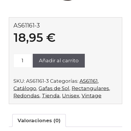
AS61161-3
18,95
€
AS61161-
Añadir al carrito
3
cantidad
SKU:
AS61161-3
Categorías:
AS61161
,
Catálogo
,
Gafas de Sol
,
Rectangulares
,
Redondas
,
Tienda
,
Unisex
,
Vintage
Valoraciones (0)