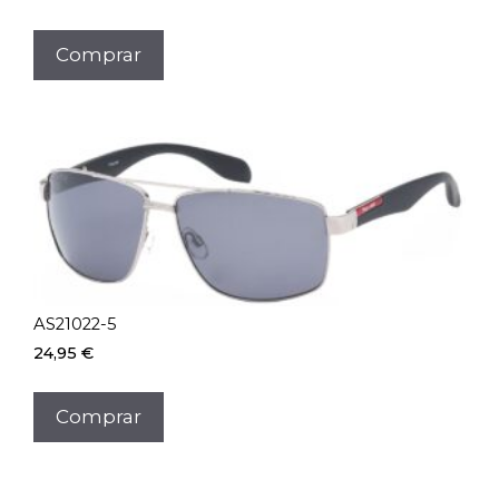
Comprar
AS21022-5
24,95
€
Comprar