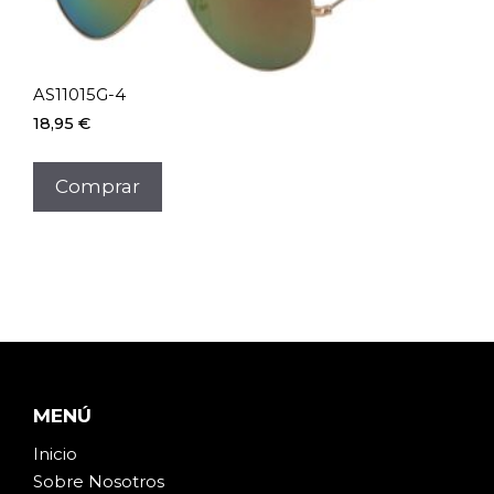
AS11015G-4
18,95
€
Comprar
MENÚ
Inicio
Sobre Noso
t
ros