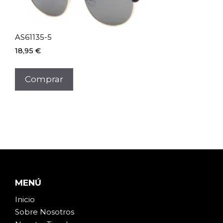
AS61135-5
18,95
€
Comprar
MENÚ
Inicio
Sobre Noso
t
ros