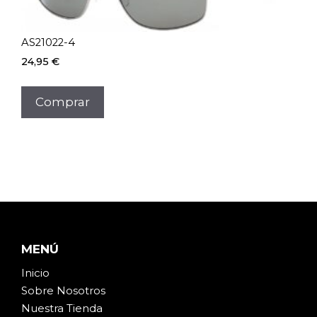
AS21022-4
24,95
€
Comprar
MENÚ
Inicio
Sobre Noso
t
ros
Nuestra Tienda