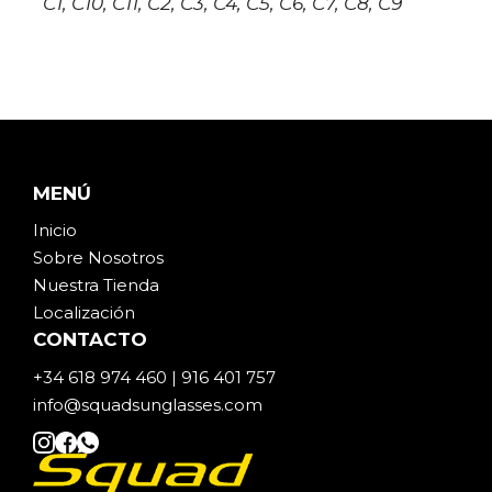
C1, C10, C11, C2, C3, C4, C5, C6, C7, C8, C9
MENÚ
Inicio
Sobre Noso
t
ros
Nuestra Tienda
Localización
CONTACTO
+34 618 974 460 | 916 401 757
info@squadsunglasses.com