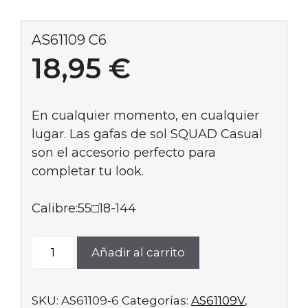
AS61109 C6
18,95
€
En cualquier momento, en cualquier
lugar. Las gafas de sol SQUAD Casual
son el accesorio perfecto para
completar tu look.
Calibre:55□18-144
AS61109
Añadir al carrito
C6
cantidad
SKU:
AS61109-6
Categorías:
AS61109V
,