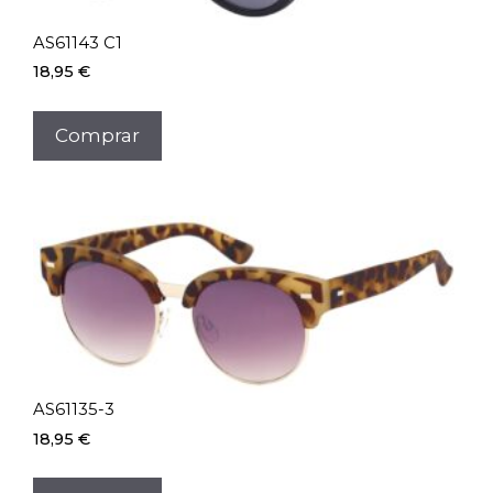
AS61143 C1
18,95
€
Comprar
AS61135-3
18,95
€