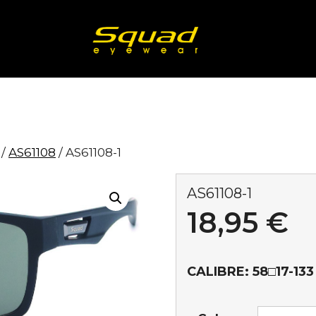
/
AS61108
/ AS61108-1
AS61108-1
18,95
€
CALIBRE:
58
□
17-133