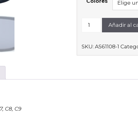
Colores
AS61108-
Añadir al ca
1
cantidad
SKU:
AS61108-1
Catego
C7, C8, C9