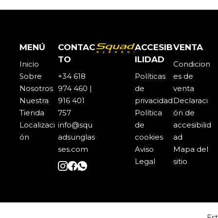
MENÚ
CONTAC
ACCESIB
VENTA
TO
ILIDAD
Inicio
Condicion
Sobre
+34 618
Políticas
es de
Noso
t
ros
974 460 |
de
venta
Nuestra
916 401
privacidad
Declaraci
Tienda
757
Política
ón de
Localizaci
info@squ
de
accesibilid
ón
adsunglas
cookies
ad
ses.com
Aviso
Mapa del
Legal
sitio
Es