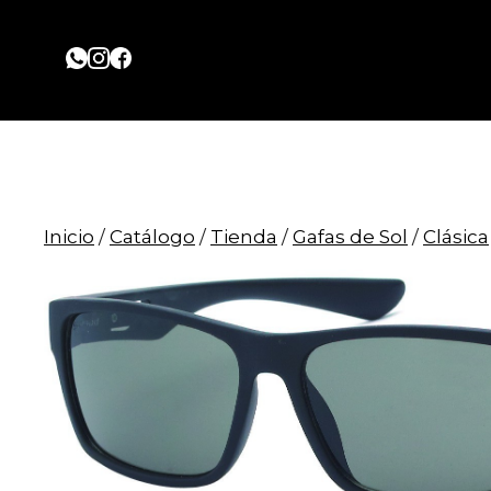
Saltar
al
contenido
Inicio
/
Catálogo
/
Tienda
/
Gafas de Sol
/
Clásica