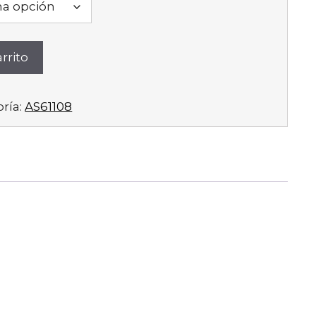
rrito
ría:
AS61108