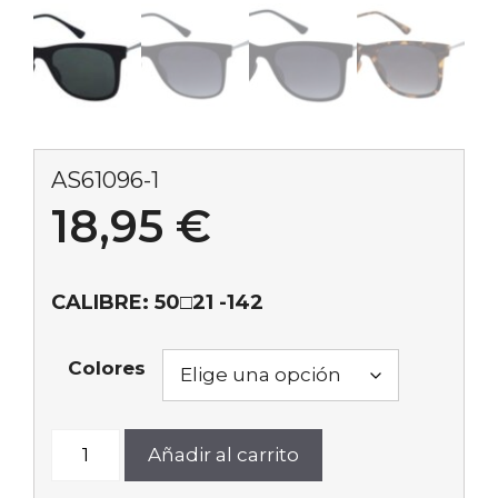
AS61096-1
18,95
€
CALIBRE: 50□21 -142
Colores
AS61096-
Añadir al carrito
1
cantidad