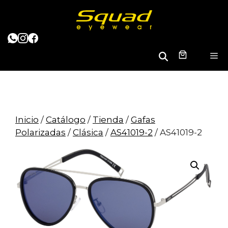
Saltar
al
contenido
B
M
u
s
c
a
r
Inicio
/
Catálogo
/
Tienda
/
Gafas
Polarizadas
/
Clásica
/
AS41019-2
/ AS41019-2