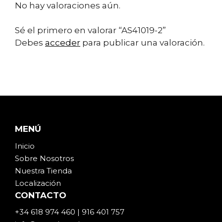
No hay valoraciones aún.
Sé el primero en valorar “AS41019-2”
Debes
acceder
para publicar una valoración.
MENÚ
Inicio
Sobre Noso
t
ros
Nuestra Tienda
Localización
CONTACTO
+34 618 974 460 | 916 401 757