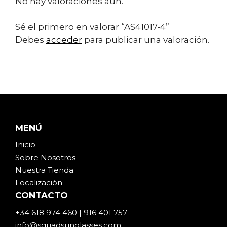
No hay valoraciones aún.
Sé el primero en valorar “AS41017-4”
Debes
acceder
para publicar una valoración.
MENÚ
Inicio
Sobre Noso
t
ros
Nuestra Tienda
Localización
CONTACTO
+34 618 974 460 | 916 401 757
info@squadsunglasses.com