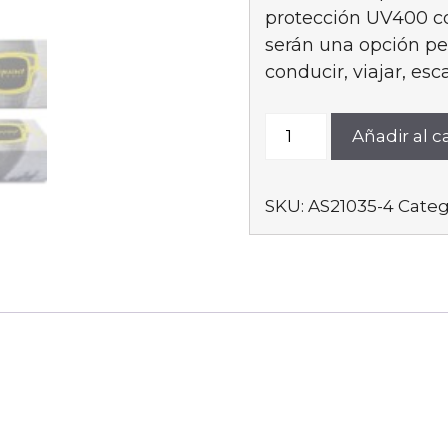
protección UV400 co
serán una opción per
conducir, viajar, esca
AS21035-
Añadir al ca
4
cantidad
SKU:
AS21035-4
Categ