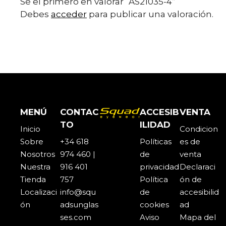
Sé el primero en valorar “AS21035-4”
Debes
acceder
para publicar una valoración.
MENÚ
CONTAC
ACCESIB
VENTA
TO
ILIDAD
Inicio
Condicion
Sobre
+34 618
Políticas
es de
Noso
t
ros
974 460 |
de
venta
Nuestra
916 401
privacidad
Declaraci
Tienda
757
Política
ón de
Localizaci
info@squ
de
accesibilid
ón
adsunglas
cookies
ad
ses.com
Aviso
Mapa del