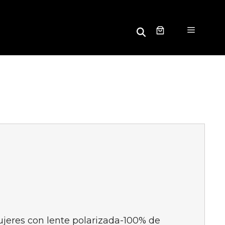
B
Menú
u
s
c
a
r
ujeres con lente polarizada-100% de