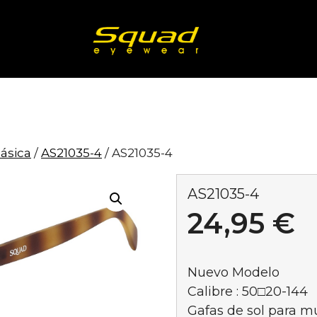
lásica
/
AS21035-4
/ AS21035-4
AS21035-4
24,95
€
Nuevo Modelo
Calibre : 50□20-144
Gafas de sol para m