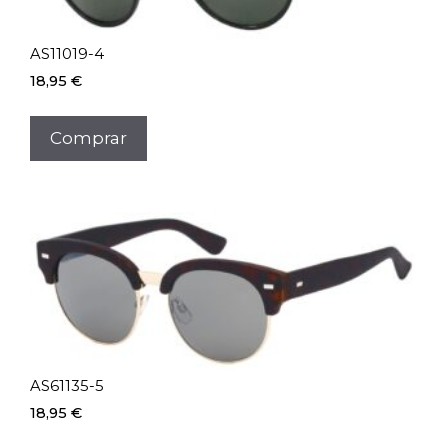
AS11019-4
18,95
€
Comprar
AS61135-5
18,95
€