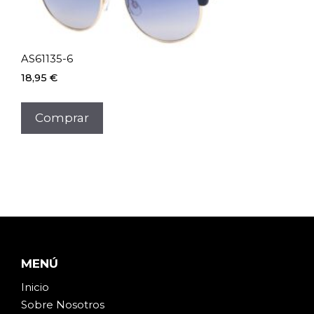
AS61135-6
18,95
€
Comprar
MENÚ
Inicio
Sobre Noso
t
ros