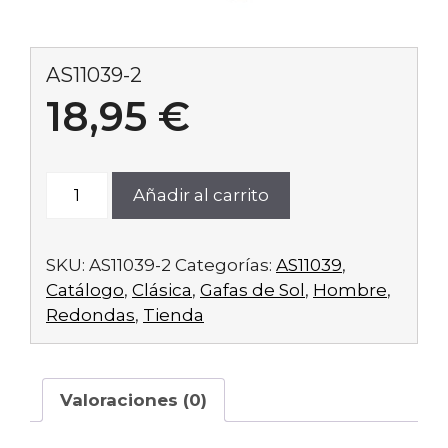
AS11039-2
18,95
€
AS11039-
Añadir al carrito
2
cantidad
SKU:
AS11039-2
Categorías:
AS11039
,
Catálogo
,
Clásica
,
Gafas de Sol
,
Hombre
,
Redondas
,
Tienda
Valoraciones (0)