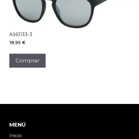
AS61133-3
18,95
€
Comprar
MENÚ
Inicio