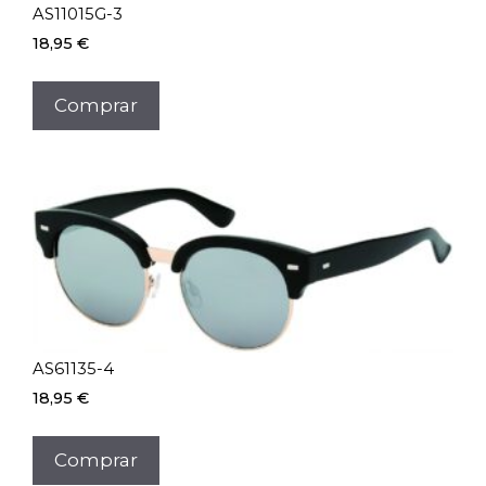
AS11015G-3
18,95
€
Comprar
AS61135-4
18,95
€
Comprar