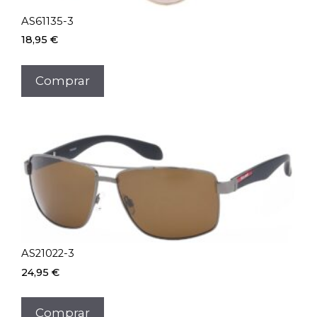
AS61135-3
18,95
€
Comprar
AS21022-3
24,95
€
Comprar