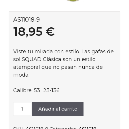
AS11018-9
18,95
€
Viste tu mirada con estilo. Las gafas de
sol SQUAD Clásica son un estilo
atemporal que no pasan nunca de
moda.
Calibre: 53□23-136
AS11018-
Añadir al carrito
9
cantidad
SKU:
AS11018-9
Categorías:
AS11018
,