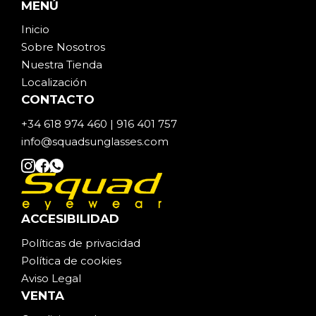
MENÚ
en
Inicio
la
Sobre Noso
t
ros
página
Nuestra Tienda
de
Localización
producto
CONTACTO
+34 618 974 460 | 916 401 757
info@squadsunglasses.com
ACCESIBILIDAD
Políticas de privacidad
Política de cookies
Aviso Legal
VENTA