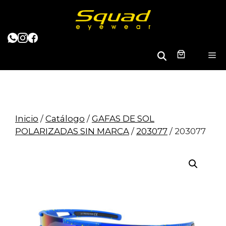
Saltar
al
contenido
B
M
u
s
c
a
r
Inicio
/
Catálogo
/
GAFAS DE SOL
POLARIZADAS SIN MARCA
/
203077
/ 203077