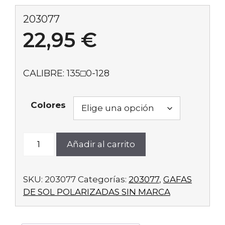
203077
22,95
€
CALIBRE: 135□0-128
Colores
203077
Añadir al carrito
cantidad
SKU:
203077
Categorías:
203077
,
GAFAS
DE SOL POLARIZADAS SIN MARCA