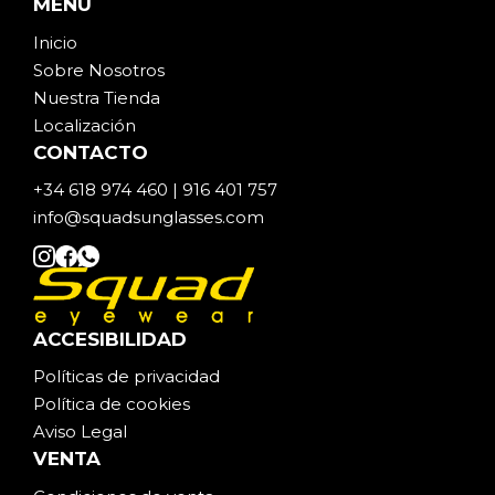
MENÚ
en
Inicio
la
Sobre Noso
t
ros
página
Nuestra Tienda
de
Localización
producto
CONTACTO
+34 618 974 460 | 916 401 757
info@squadsunglasses.com
ACCESIBILIDAD
Políticas de privacidad
Política de cookies
Aviso Legal
VENTA