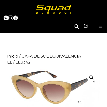
Saltar
al
contenido
B
M
u
s
c
a
r
Inicio
/
GAFA DE SOL EQUIVALENCIA
EL
/ LE8342