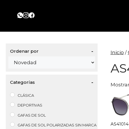
Saltar
al
contenido
Ordenar por
Inicio
/
Sort Products
AS
Categorías
Mostran
CLÁSICA
DEPORTIVAS
GAFAS DE SOL
AS41014
GAFAS DE SOL POLARIZADAS SIN MARCA