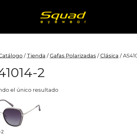
Catálogo
/
Tienda
/
Gafas Polarizadas
/
Clásica
/ AS41
41014-2
do el único resultado
-2