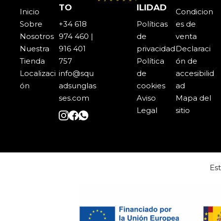
TO
ILIDAD
Inicio
Condicion
Sobre
+34 618
Políticas
es de
Noso
t
ros
974 460 |
de
venta
Nuestra
916 401
privacidad
Declaraci
Tienda
757
Política
ón de
Localizaci
info@squ
de
accesibilid
ón
adsunglas
cookies
ad
ses.com
Aviso
Mapa del
Legal
sitio
Es