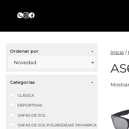
Saltar
al
contenido
Ordenar por
Inicio
/
Sort Products
AS
Categorías
Mostran
CLÁSICA
DEPORTIVAS
GAFAS DE SOL
GAFAS DE SOL POLARIZADAS SIN MARCA