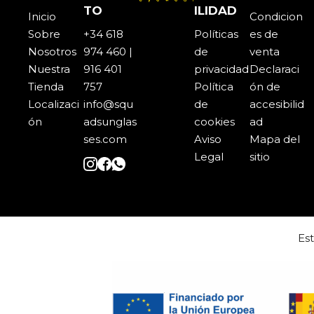
TO
ILIDAD
Inicio
Condicion
Sobre
+34 618
Políticas
es de
Noso
t
ros
974 460 |
de
venta
Nuestra
916 401
privacidad
Declaraci
Tienda
757
Política
ón de
Localizaci
info@squ
de
accesibilid
ón
adsunglas
cookies
ad
ses.com
Aviso
Mapa del
Legal
sitio
Es