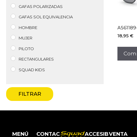
GAFAS POLARIZADAS
GAFAS SOL EQUIVALENCIA
HOMBRE
AS61189
18,95
€
MUJER
PILOTO
Comp
RECTANGULARES
SQUAD KIDS
FILTRAR
MENÚ
CONTAC
ACCESIB
VENTA