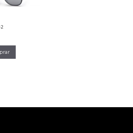
-2
rar