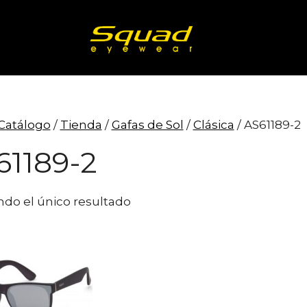
Catálogo
/
Tienda
/
Gafas de Sol
/
Clásica
/ AS61189-2
61189-2
do el único resultado