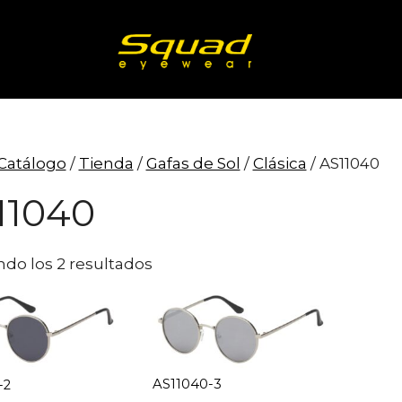
Catálogo
/
Tienda
/
Gafas de Sol
/
Clásica
/ AS11040
11040
do los 2 resultados
AS11040-3
-2