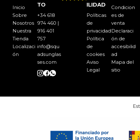
TO
ILIDAD
Inicio
Condicion
Sobre
+34 618
Políticas
es de
Noso
t
ros
974 460 |
de
venta
Nuestra
916 401
privacidad
Declaraci
Tienda
757
Política
ón de
Localizaci
info@squ
de
accesibilid
ón
adsunglas
cookies
ad
ses.com
Aviso
Mapa del
Legal
sitio
Es