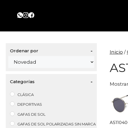
Saltar
al
contenido
Ordenar por
Inicio
/
Sort Products
AS
Categorías
Mostran
CLÁSICA
DEPORTIVAS
GAFAS DE SOL
AS11040
GAFAS DE SOL POLARIZADAS SIN MARCA