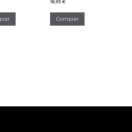
18,95
€
Comprar
rar